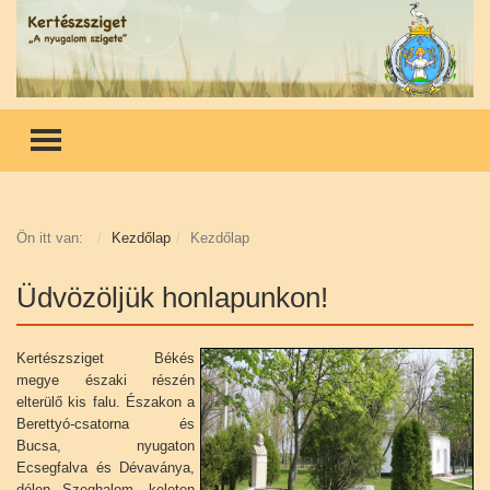
TOGGLE MENU
Ön itt van:
Kezdőlap
Kezdőlap
Üdvözöljük honlapunkon!
Kertészsziget Békés
megye északi részén
elterülő kis falu. Északon a
Berettyó-csatorna és
Bucsa, nyugaton
Ecsegfalva és Dévaványa,
délen Szeghalom, keleten