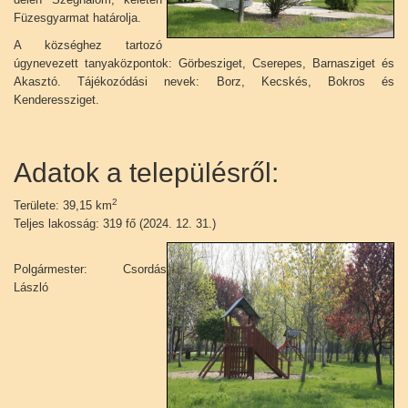
Füzesgyarmat határolja.
A községhez tartozó
úgynevezett tanyaközpontok: Görbesziget, Cserepes, Barnasziget és
Akasztó. Tájékozódási nevek: Borz, Kecskés, Bokros és
Kenderessziget.
Adatok a településről:
2
Területe: 39,15 km
Teljes lakosság: 319 fő (2024. 12. 31.)
Polgármester: Csordás
László